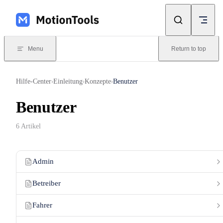
Skip to content
Menu
Return to top
Hilfe-Center
Einleitung
Konzepte
Benutzer
›
›
›
Benutzer
6 Artikel
Admin
Betreiber
Fahrer